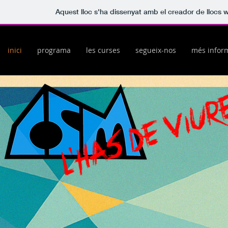
Aquest lloc s'ha dissenyat amb el creador de llocs
inici
programa
les curses
segueix-nos
més infor