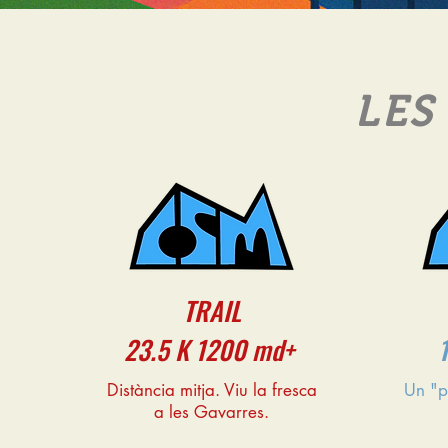
LES
TRAIL
23.5 K 1200 md+
Distància mitja. Viu la fresca
Un "p
a les Gavarres.